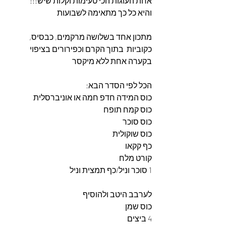
אחת העוגות הכי טעימות וקלות שיש!!!
והיא כל כך מתאימה לשבועות
מתכון אחד בשלושה מרקמים, כבסיס, 
כקוביות  בתוך הקרם וכפירורים בציפוי
בקערה אחת ללא מיקסר
הכל לפי הסדר הבא:
כוס המידה חדפ חמה או אוניברסלית
כוס קמח תופח
כוס סוכר
כוס שוקולית
כף קקאו
קורט מלח
1 סוכר וניל/כף תמצית וניל
לערבב היטב ולהוסיף
כוס שמן
4 ביצים