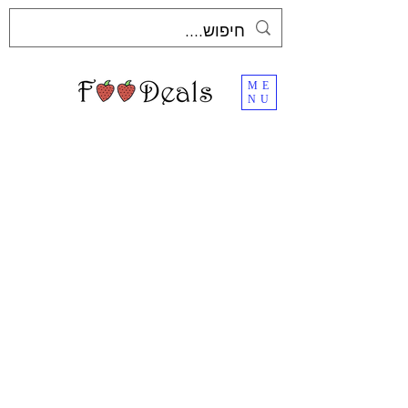
ME
NU