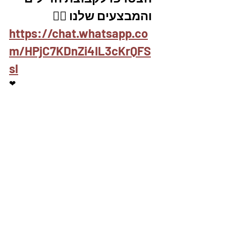
והמבצעים שלנו 👇🏽
https://chat.whatsapp.co
m/HPjC7KDnZi4IL3cKrQFS
sl
❤