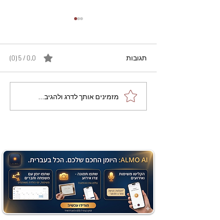
תגובות
0.0 / 5 ‏(0)
מתכון מנצח עוגת מייפל
מזמינים אותך לדרג ולהגיב...
שוקולד בחושה וקלה - זיוה
כהן