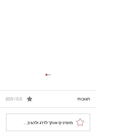
תגובות
0.0 / 5 ‏(0)
מתכון מנצח עוגת מייפל
מזמינים אותך לדרג ולהגיב...
שוקולד בחושה וקלה - זיוה