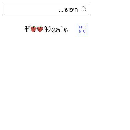
ME
NU