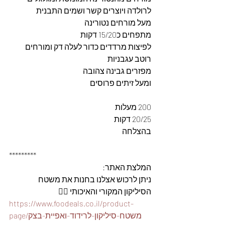
לרולדה ויוצרים קשר ושמים התבנית
מעל מורחים נטורינה
מתפחים כ15/20 דקות
לפיצות מרדדים כדור לעלה דק ומורחים 
רוטב עגבניות
מפזרים גבינה צהובה
ומעל זיתים פרוסים
200 מעלות
20/25 דקות
בהצלחה
*********
המלצת האתר: 
ניתן לרכוש אצלנו בחנות את משטח 
הסיליקון המקורי והאיכותי 👇🏽
https://www.foodeals.co.il/product-
page/משטח-סיליקון-לרידוד-ואפיית-בצק