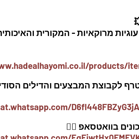
וגיות מרוקאיות - המקורית והאיכותית
ww.hadealhayomi.co.il/products/it
טרף לקבוצת המבצעים והדילים הסודיי
hat.whatsapp.com/D6fl448FBZyG3jA
נים בוואטסאפ 👇🏽
chat.whatsapp.com/EgFjwtHx0EMEV