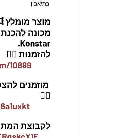
 בתיאבון
מוצר מומלץ 
מכונה להכנת ע
Konstar. 
להזמנות 👇🏼
em/10889
 מוזמנים להצ
👇🏼
6a1uxkt
לקבוצת המתכו
KRqskcX1F