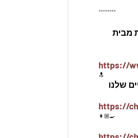
********
 מבית 
https://w
🔝
ם שלנו 
https://c
👩🏼‍🍳
https://