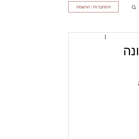
התחברות / הרשמה
נה