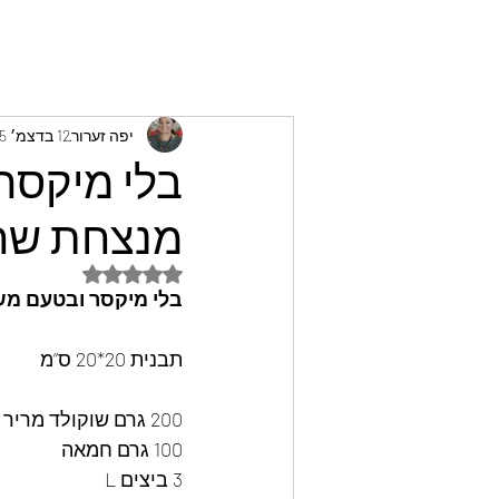
יפה זערור
12 בדצמ׳ 2025
בלי מיקסר 
מנצחת שחוב
דירוג של NaN מתוך 5 כוכבים
בלי מיקסר ובטעם משג
תבנית 20*20 ס”מ
200 גרם שוקולד מריר
100 גרם חמאה 
3 ביצים L