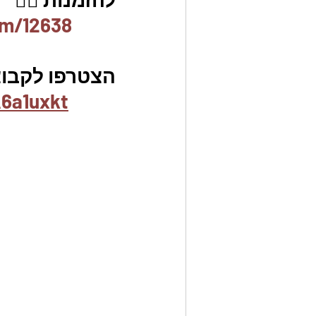
em/12638
הצטרפו לקבוצת
6a1uxkt