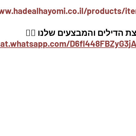
ww.hadealhayomi.co.il/products/it
 הדילים והמבצעים שלנו 👇🏽
hat.whatsapp.com/D6fl448FBZyG3jA