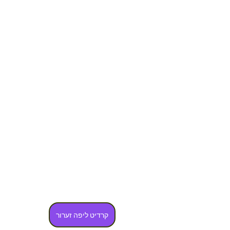
קרדיט ליפה זערור