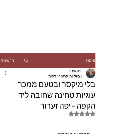
הרשמה
פוסט
יפה זערור
2 ביולי
זמן קריאה 1 דקות
בלי מיקסר ובטעם ממכר
עוגיות טחינה שחובה ליד
הקפה - יפה זערור
דירוג של NaN מתוך 5 כוכבים