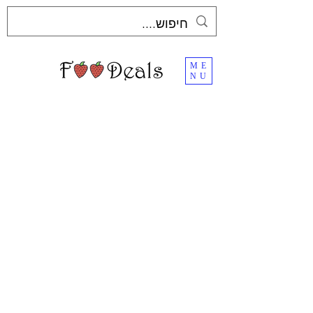
ME
NU