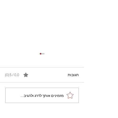
תגובות
0.0 / 5 ‏(0)
מתכון מנצח עוגת מייפל
מזמינים אותך לדרג ולהגיב...
שוקולד בחושה וקלה - זיוה
כהן