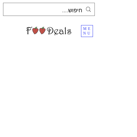
ME
NU