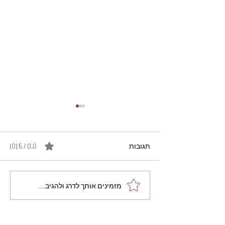
תגובות
0.0 / 5 ‏(0)
מתכון מנצח עוגת מייפל
מזמינים אותך לדרג ולהגיב...
שוקולד בחושה וקלה - זיוה
כהן