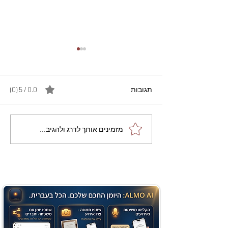
תגובות
0.0 / 5 ‏(0)
מתכון מנצח עוגת מייפל
מזמינים אותך לדרג ולהגיב...
שוקולד בחושה וקלה - זיוה
כהן