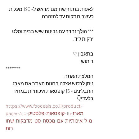
לאפות בתנור שחומם מראש ל- 190 מעלות 
כעשרים דקות עד להזהבה.
*** הולך נהדר עם גבינות שיש בבית וסלט 
ירקות ליד.
בתאבון ♡
דיתוש
********
המלצת האתר: 
ניתן לרכוש אצלנו בחנות האתר את מארז 
התבלינים - 15 קופסאות איכותיות במחיר 
בלעדי👇
https://www.foodeals.co.il/product-
page/מארז-15-קופסאות-פלסטיק-310-
מ-ל-איכותיות-עם-מכסה-סט-מדבקות-שחו
רות