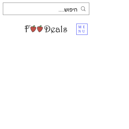
ME
NU