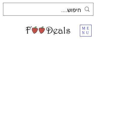
ME
NU