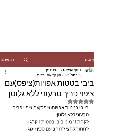
הרשמה
פוסט
השף הפשוט קובי פרידמן
15 בנוב׳ 2022
זמן קריאה 1 דקות
ביבי בטטות אפויות(ציפס)עם
ציפוי פריך טבעוני ללא גלוטן
דירוג של NaN מתוך 5 כוכבים
בייבי בטטות אפויות(ציפס)עם ציפוי פריך 
טבעוני ללא גלוטן:
לקחת 11 מיני ביבי בטטות(1 ק״ג),
לחתוך לחצי לרוחב עם סכין זיגזג,