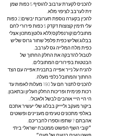
להכניס לקערת ערבוב להוסיף 5 כפות שמן 
זית לערבב לציפוי מלא,
להכין בקערה נוספת תערובת יבשים(2 כפות 
עלי תימין קצוצות דקדק 5 כפות פירורי לחם 
מתובלים(קורנפלקס)ללא גלוטן(מתכון אצלי 
בבלוג)שליש כפית פלפל שחור גרוס שליש 
כפית מלח המלייה גס לערבב,
לטבול להדבקה את החלק החתוך של 
הבטטות בפירורים המתובלים,
להניח על נייר אפייה בתבנית אפייה עם הצד 
החתוך והמתובל כלפי מעלה,
להכניס לתנור חם על 190 מעלות לאפות עד 
רכות פנימית ופריכות החלק העליון ובתאבון.
הי היי הייי אוהבים לבשל ולאכול!.
ביקור מעקב ולייייק בבלוג שלי יעשיר אתכם 
באלפי מתכונים טעימים מעניינים ופשוטים 
אהבתם ? שתפו וספרו לחבריכם.
״קובי השף הפשוט ממטבח ישראלי ביתי 
פשוט טעים בטעם של פעם״