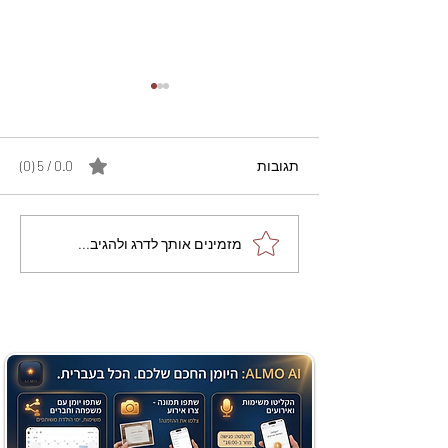
תגובות
0.0 / 5 ‏(0)
מתכון מנצח עוגת מייפל
מזמינים אותך לדרג ולהגיב...
שוקולד בחושה וקלה - זיוה
כהן