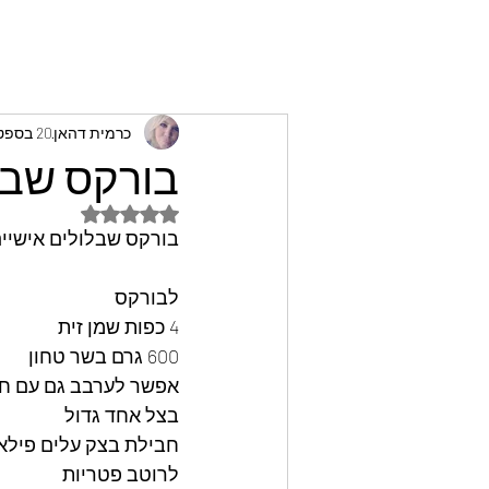
כרמית דהאן
20 בספט׳ 2022
בורקס שבלו
דירוג של NaN מתוך 5 כוכבים
בורקס שבלולים אישיים
לבורקס
4 כפות שמן זית
600 גרם בשר טחון
אפשר לערבב גם עם חזה
בצל אחד גדול
חבילת בצק עלים פילאס
לרוטב פטריות 