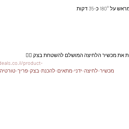
1 כ-35 דקות
ות את מכשיר הלחיצה המושלם להשטחת בצק 👇🏽
eals.co.il/product-
page/מכשיר-לחיצה-ידני-מתאים-להכנת-בצק-פריך-טורטי