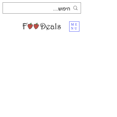
ME
NU