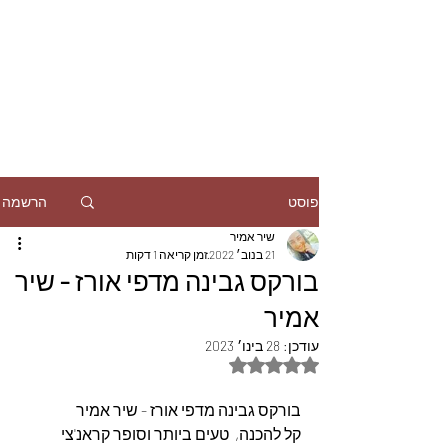
הרשמה
פוסט
שיר אמיר
21 בנוב׳ 2022
זמן קריאה 1 דקות
בורקס גבינה מדפי אורז - שיר
אמיר ️
עודכן:
28 בינו׳ 2023
דירוג של NaN מתוך 5 כוכבים
בורקס גבינה מדפי אורז - שיר אמיר  ️ 
קל להכנה,  טעים ביותר וסופר קראנ'צי