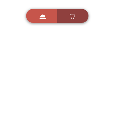
i
X
ברכות ואיחולים - אפליקציית הברכות של ישראל
ברכות ליום הולדת, ברכות
לחגים, ברכות לאירועים ועוד!
הורידו בחינם עכשיו ושלחו
ברכה לאהובים
הורדה