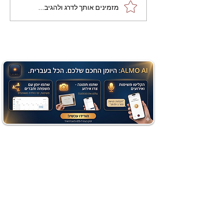
מתכון מנצח עוגת מייפל
מזמינים אותך לדרג ולהגיב...
שוקולד בחושה וקלה - זיוה
כהן