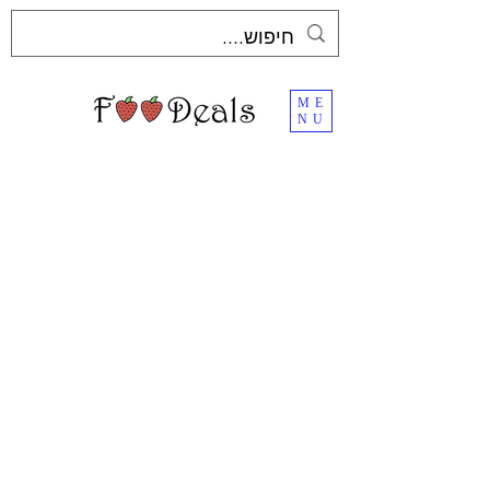
ME
NU