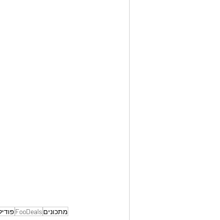
מתכונים
FooDeals
פודיל