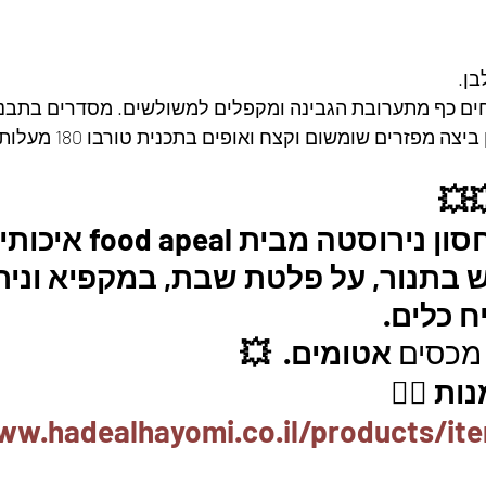
ן.
חים כף מתערובת הגבינה ומקפלים למשולשים. מסדרים בתבני
פזרים שומשום וקצח ואופים בתכנית טורבו 180 מעלות למשך 20 דקות.
💥
3 קופסאות אחסון נירוסטה
 בתנור, על פלטת שבת, במקפיא וניתנ
 כלים.
מכסים 
אטומים.  💥
ת 👇🏼
ww.hadealhayomi.co.il/products/ite