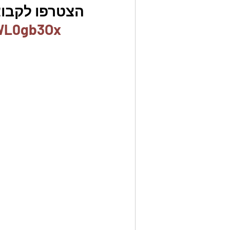
הצטרפו לקבוצת
UWL0gb3Ox