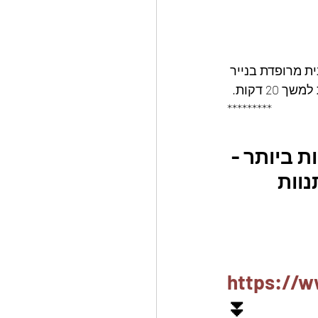
ת מרופדת בנייר 
*********
 מבית food apeal איכותיות ביותר - 
וות 
https://w
⏬