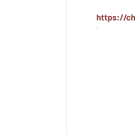
https://
.