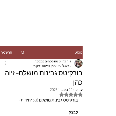
הרשמה
פוסט
זיוה כהן עושה קסמים במטבח
2 באוג׳ 2022
זמן קריאה 1 דקות
בורקיטס גבינות מושלם- זיוה
כהן
עודכן:
20 בפבר׳ 2023
דירוג של NaN מתוך 5 כוכבים
בורקיטס גבינות מושלם (30 יחידות)
לבצק