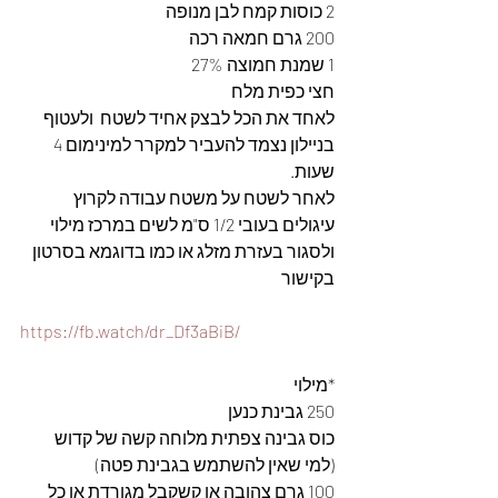
2 כוסות קמח לבן מנופה
200 גרם חמאה רכה
1 שמנת חמוצה 27%
חצי כפית מלח
לאחד את הכל לבצק אחיד לשטח  ולעטוף 
בניילון נצמד להעביר למקרר למינימום 4 
שעות.
לאחר לשטח על משטח עבודה לקרוץ 
עיגולים בעובי 1/2 ס"מ לשים במרכז מילוי 
ולסגור בעזרת מזלג או כמו בדוגמא בסרטון 
בקישור
https://fb.watch/dr_Df3aBiB/
*מילוי
250 גבינת כנען
כוס גבינה צפתית מלוחה קשה של קדוש 
(למי שאין להשתמש בגבינת פטה)
100 גרם צהובה או קשקבל מגורדת או כל 