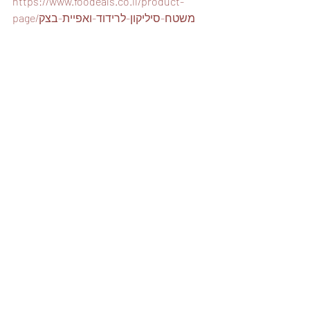
https://www.foodeals.co.il/product-
page/משטח-סיליקון-לרידוד-ואפיית-בצק