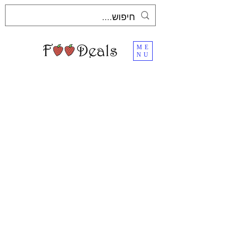
ME
NU