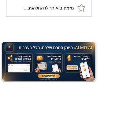
מתכון מנצח עוגת מייפל
מזמינים אותך לדרג ולהגיב...
שוקולד בחושה וקלה - זיוה
כהן