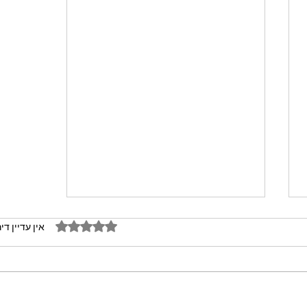
דירוג של 0 מתוך 5 כוכבים
אין עדיין די