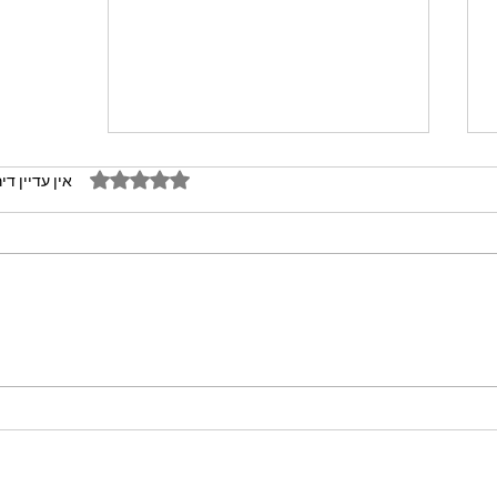
דירוג של 0 מתוך 5 כוכבים
אין עדיין די
מתכון מנצח עוגת מייפל שוקולד
בחושה וקלה - זיוה כהן