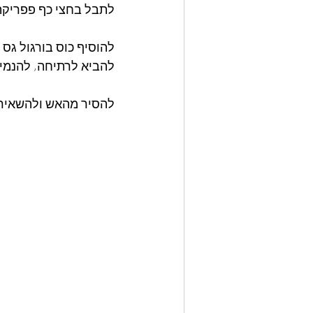
לתבל בחצי כף פפריקה,
להוסיף כוס בורגול גס עם 2 כוסות 
להביא לרתיחה, להנמיך להבה 
להסיר מהאש ולהשאיר מכוסה עוד 15 דקות ואז לערבב עם מז