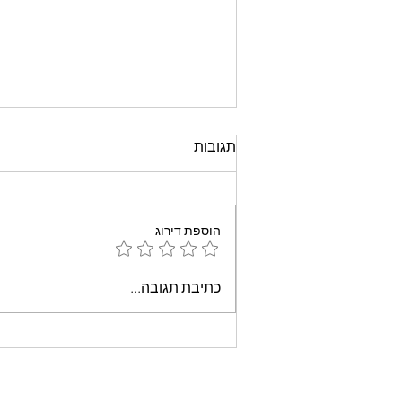
תגובות
הוספת דירוג
עוגת שוקולד קלה וממכרת
כתיבת תגובה...
שאופים במיקרוגל - אמונה
בוארון