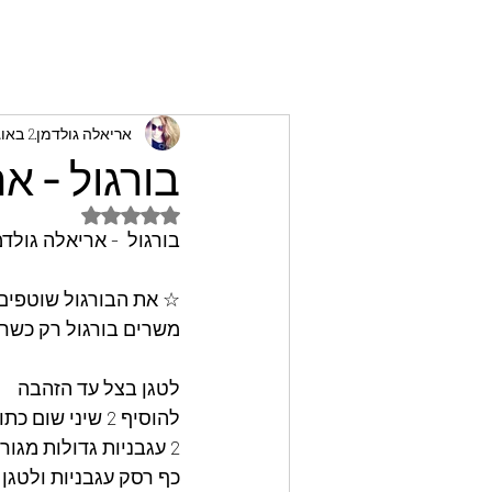
אריאלה גולדמן
2 באוג׳ 2022
בורגול - א
דירוג של NaN מתוך 5 כוכבים
בורגול  - אריאלה גולדמ
☆ את הבורגול שוטפים ו
משרים בורגול רק כשר
לטגן בצל עד הזהבה
להוסיף 2 שיני שום כתושות, 
2 עגבניות גדולות מגוררות על פומפיה, 
כף רסק עגבניות ולטגן 