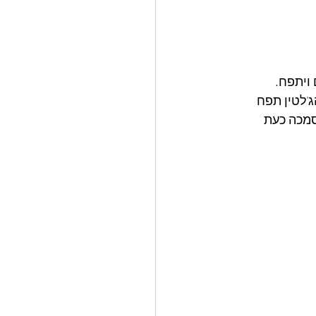
 ויתפח.
'לטין תפח 
סמכה כעת 