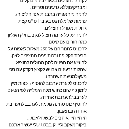
לקחת 3 חצילים בלאדי בינוניים קלים 
ומבריקים(ללא גרעינים וטריים),
להניח נייר אפייה בתבנית אפייה ליצור 3 
ערמות של מלח גס בעובי 1 ס״מ קצת 
גדולות מגודל החצילים,
להניח על כל ערמה חציל לנקב בחלק העליון 
כמה חורים עם קיסם,
להכניס לתנור חם על 230 מעלות לאפות על 
חריכת הקליפה ורכות פנים החצילים לצנן,
להוציא את הפנים לסנן מנוזלים להוציא 
שחלות גרעינים אם יש לקצוץ דקדק עם סכין 
מעץ(למניעת השחרה),
להכניס לקערת ערבוב להוסיף 3 כפות מיץ 
לימון כף שום כתוש מלח הימלייה לפי הטעם 
לערבב לתערובת אחידה,
להוסיף כוס טחינה גולמית לערבב לתערובת 
אחידה ובתאבון.
הי היי הייי אוהבים לבשל ולאכול!.
ביקור מעקב ולייייק בבלוג שלי יעשיר אתכם 