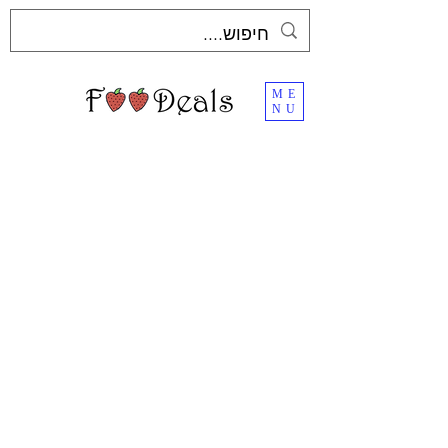
ME
NU