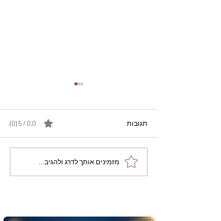
תגובות
0.0 / 5 ‏(0)
מתכון מנצח עוגת מייפל
מזמינים אותך לדרג ולהגיב...
שוקולד בחושה וקלה - זיוה
כהן