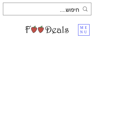
ME
NU