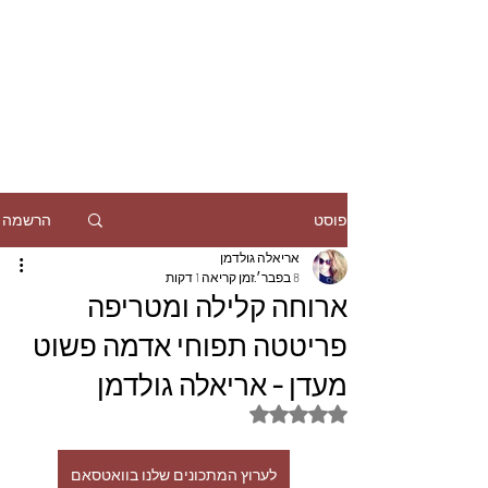
הרשמה
פוסט
אריאלה גולדמן
8 בפבר׳
זמן קריאה 1 דקות
ארוחה קלילה ומטריפה
פריטטה תפוחי אדמה פשוט
מעדן - אריאלה גולדמן
דירוג של NaN מתוך 5 כוכבים
לערוץ המתכונים שלנו בוואטסאם