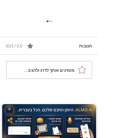
תגובות
0.0 / 5 ‏(0)
מתכון מנצח עוגת מייפל
מזמינים אותך לדרג ולהגיב...
שוקולד בחושה וקלה - זיוה
כהן