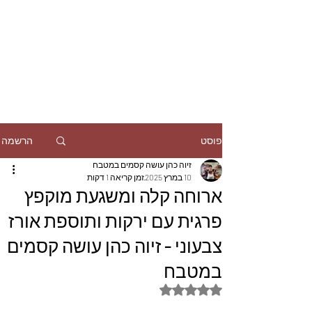
הרשמה
פוסט
זיוה כהן עושה קסמים במטבח
10 במרץ 2025
זמן קריאה 1 דקות
ארוחה קלה ומשגעת מוקפץ
פרגית עם ירקות ותוספת אורז
צבעוני - זיוה כהן עושה קסמים
במטבח
דירוג של NaN מתוך 5 כוכבים