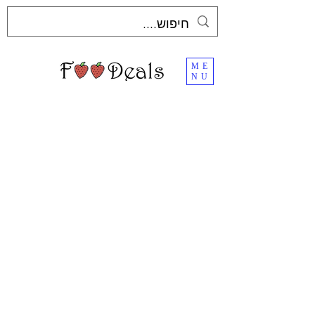
ME
NU