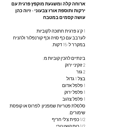
ארוחה קלה ומשגעת מוקפץ פרגית עם 
ירקות ותוספת אורז צבעוני - זיוה כהן 
עושה קסמים במטבח
1 ק"ג פרגית חתוכה לקוביות
לערבב עם כף סויה וכף קורנפלור ולהניח 
במקרר ל-15 דקות.
בינתיים להכין קוביות מ:
2 זוקיני ירוק
2 גזר 
בצל 1 גדול
1 פלפל אדום
1 פלפל ירוק
1 פלפל צהוב
סלסלת פטריות שמפניון  לפרוס או קופסת 
שימורים. 
1/2 כפית צ'לי חריף
1/2 כוס קשיו טרי