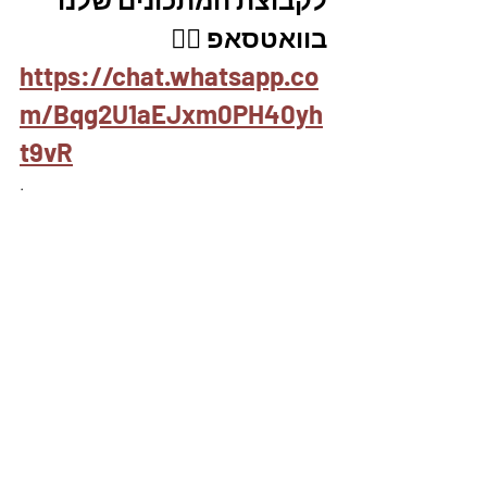
בוואטסאפ 👇🏽
https://chat.whatsapp.co
m/Bqg2U1aEJxm0PH40yh
t9vR
.