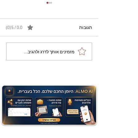
תגובות
0.0 / 5 ‏(0)
מתכון מנצח עוגת מייפל
מזמינים אותך לדרג ולהגיב...
שוקולד בחושה וקלה - זיוה
כהן