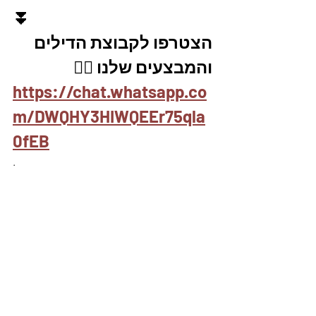
⏬
הצטרפו לקבוצת הדילים 
והמבצעים שלנו 👇🏽
https://chat.whatsapp.co
m/DWQHY3HIWQEEr75qla
0fEB
.