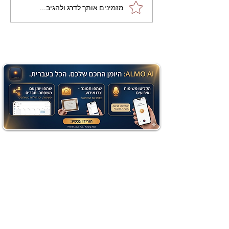
מתכון מנצח עוגת מייפל
מזמינים אותך לדרג ולהגיב...
שוקולד בחושה וקלה - זיוה
כהן