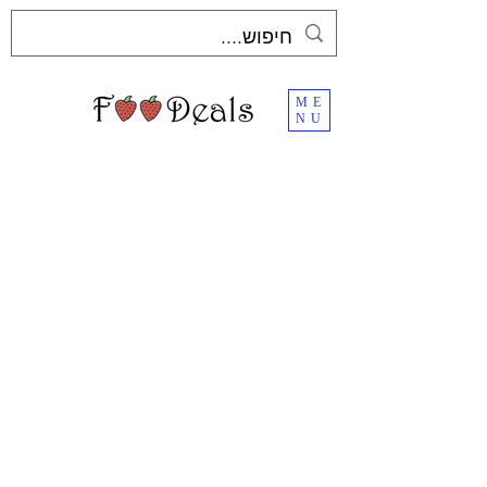
ME
NU