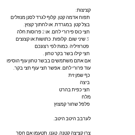
קציצות:
 תפוח אדמה קטן, קלוף לגרד לסנן מנוזלים
 בצל קטן  במגרדת, או לחתוך קצוץ.
 חצי כוס פירורי לחם. או 2 פרוסות חלה
  3 שיני שום, קלופות. כתושות או קצוצים
  פטרוזיליה .כמות לפי רצונכם
 חצי קילו בשר בקר טחון . 
אם אתם משתמשים בבשר טחון עוף הוסיפו 
עוד פרורי לחם. אפשר חצי עוף חצי בקר.
 כף שמן זית
 ביצה
 חצי כפית בהרט
מלח
 פלפל שחור קמצוץ
לערבב היטב היטב.
צרו קציצה קטנה. טגנו, תטעמו אם חסר 