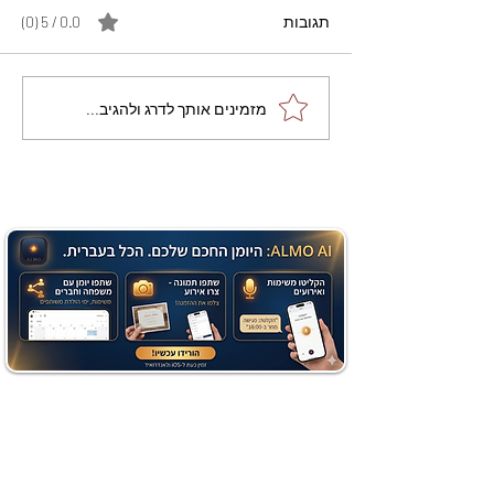
תגובות
0.0 / 5 ‏(0)
מתכון מנצח עוגת מייפל
מזמינים אותך לדרג ולהגיב...
שוקולד בחושה וקלה - זיוה
כהן