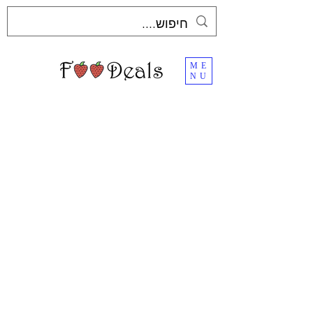
ME
NU