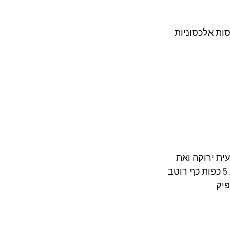
ות אלכסוניות
עט שמן 10 דקות מוסיפה שעועית ירוקה ואת 
רצועות חזה העוף שכבר הקפצתי,מתבלת במלח ופלפל שחור גרוס מוסיפה טריאקי כ 5 כפות כף רוטב 
יק 