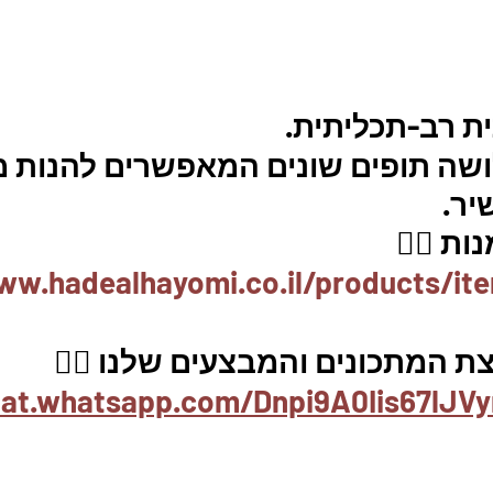
ת רב-תכליתית.  
שה תופים שונים המאפשרים להנות ממ
ר. 
ת 👇🏼
ww.hadealhayomi.co.il/products/it
ת המתכונים והמבצעים שלנו 👇🏽
hat.whatsapp.com/Dnpi9A0Iis67lJV