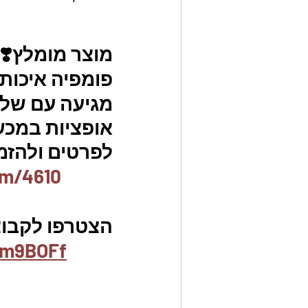
מוצר מומלץ❣️
פומפיה איכותי
מגיעה עם שלו
אופציות במכשי
לפרטים ולהזמנו
em/4610
הצטרפו לקבוצ
ym9BOFf