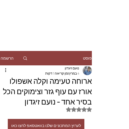
הרשמה
פוסט
נועם זיגדון
4 במרץ
זמן קריאה 1 דקות
ארוחה טעימה וקלה אשפולו
אורז עם עוף גזר וצימוקים הכל
בסיר אחד - נועם זיגדון
דירוג של NaN מתוך 5 כוכבים
לערוץ המתכונים שלנו בוואטסאפ לחצו כאו