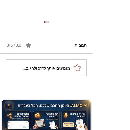
תגובות
0.0 / 5 ‏(0)
מתכון מנצח עוגת מייפל
מזמינים אותך לדרג ולהגיב...
שוקולד בחושה וקלה - זיוה
כהן