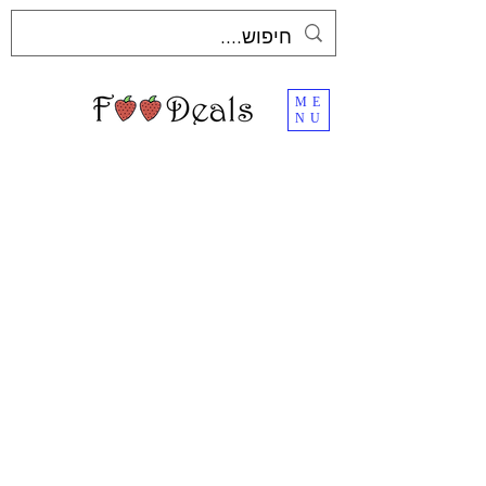
ME
NU