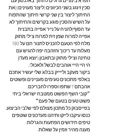
תפו"א בינוניים גדולים לחתוך באלכסון עם 
סכין זיגזג בשני הכיוונים (ליצור מעוינים) (את 
החיתוך ליצור בין שני קרשי חיתוך שהתפוח 
על השיש והסכין פוגע בקרשים והחיתוך לא 
עד הסוף)להניח על נייר אפייה בתבנית 
אפייה למרוח שמן זית למרוח צ'ילי מתוק 
מלח לפי הטעם להכניס לתנור חם על 190 
מעלות עד ריכוך והזהבה יפה להגיש עם 
טחינה וצ'ילי מתוק ובתאבון.(יוצא מעדן
הי היי הייי אוהבים לבשל ולאכול!.
ביקור מעקב ולייייק בבלוג שלי יעשיר אתכם 
באלפי מתכונים טעימים מעניינים ופשוטים 
אהבתם ? שתפו וספרו לחבריכם.
״קובי השף הפשוט ממטבח ישראלי ביתי 
פשוט טעים בטעם של פעם״
בפייסבוק כל מתכון מצולם לפי שלבי הביצוע.
כנסו עיקבו לייקו ותיהנו מעדכונים שוטפים 
טיפים חידושים הפתעות והגרלות.
מענה מהיר וזמין על שאלות.