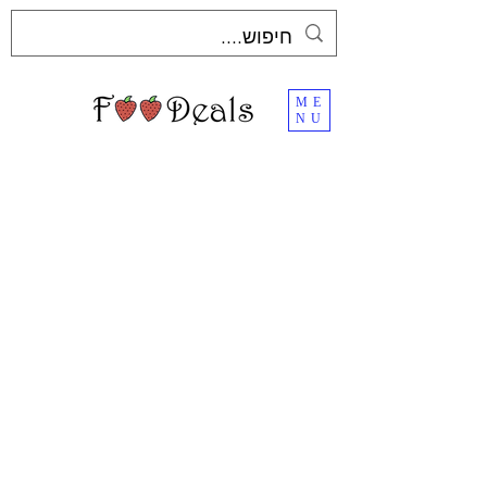
ME
NU