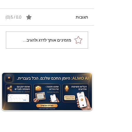
תגובות
0.0 / 5 ‏(0)
מתכון מנצח עוגת מייפל
מזמינים אותך לדרג ולהגיב...
שוקולד בחושה וקלה - זיוה
כהן