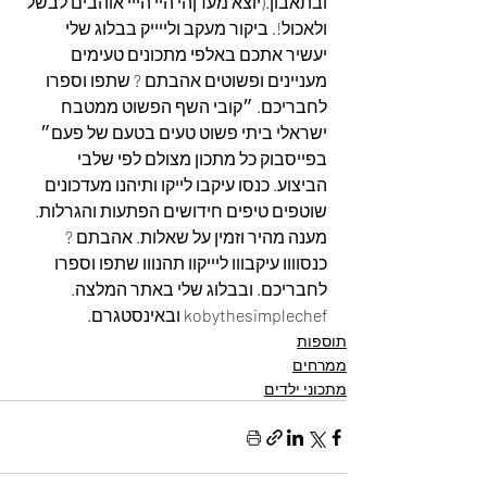
ובתאבון.(יוצא מעדןהי היי הייי אוהבים לבשל 
ולאכול!. ביקור מעקב ולייייק בבלוג שלי 
יעשיר אתכם באלפי מתכונים טעימים 
מעניינים ופשוטים אהבתם ? שתפו וספרו 
לחבריכם. ״קובי השף הפשוט ממטבח 
ישראלי ביתי פשוט טעים בטעם של פעם״ 
בפייסבוק כל מתכון מצולם לפי שלבי 
הביצוע. כנסו עיקבו לייקו ותיהנו מעדכונים 
שוטפים טיפים חידושים הפתעות והגרלות. 
מענה מהיר וזמין על שאלות. אהבתם ? 
כנסוווו עיקבווו ליייקוו תהנווו שתפו וספרו 
לחבריכם. ובבלוג שלי באתר המלצה. 
kobythesimplechef ובאינסטגרם.
תוספות
ממרחים
מתכוני ילדים