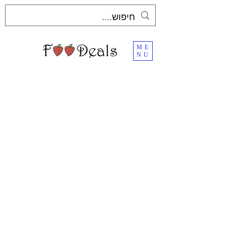
ME
NU