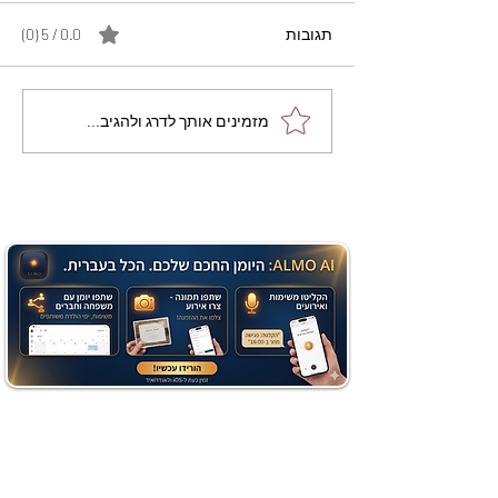
תגובות
0.0 / 5 ‏(0)
מתכון מנצח עוגת מייפל
מזמינים אותך לדרג ולהגיב...
שוקולד בחושה וקלה - זיוה
כהן