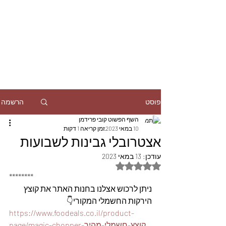
הרשמה
פוסט
השף הפשוט קובי פרידמן
10 במאי 2023
זמן קריאה 1 דקות
אצטרובלי גבינות לשבועות
עודכן:
13 במאי 2023
דירוג של NaN מתוך 5 כוכבים
********
ניתן לרכוש אצלנו בחנות האתר את קוצץ 
הירקות החשמלי המקורי👇
https://www.foodeals.co.il/product-
page/magic-chopper-קוצץ-חשמלי-מהיר