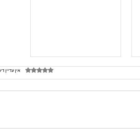
דירוג של 0 מתוך 5 כוכבים
אין עדיין די
מתכון מנצח עוגת מייפל שוקולד
בחושה וקלה - זיוה כהן