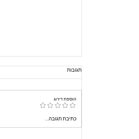
תגובות
הוספת דירוג
עוגת שוקולד קלה וממכרת
כתיבת תגובה...
שאופים במיקרוגל - אמונה
בוארון