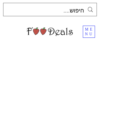
ME
NU