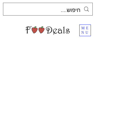
ME
NU