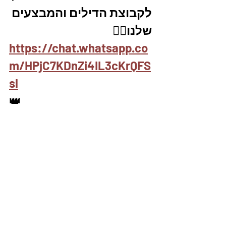
לקבוצת הדילים והמבצעים 
שלנו👇🏽
https://chat.whatsapp.co
m/HPjC7KDnZi4IL3cKrQFS
sl
👑