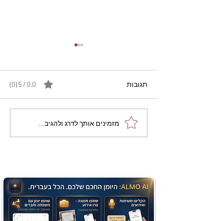
תגובות
0.0 / 5 ‏(0)
מתכון מנצח עוגת מייפל
מזמינים אותך לדרג ולהגיב...
שוקולד בחושה וקלה - זיוה
כהן