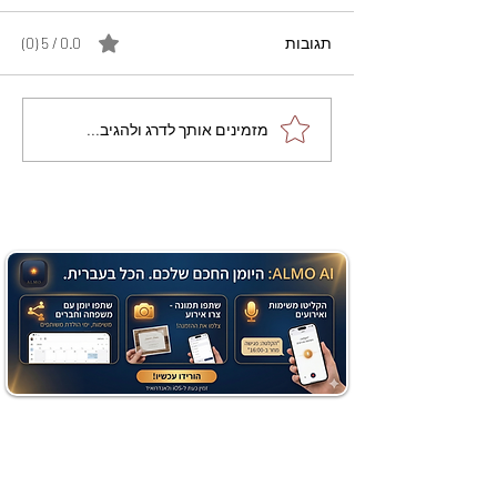
תגובות
0.0 / 5 ‏(0)
מתכון מנצח עוגת מייפל
מזמינים אותך לדרג ולהגיב...
שוקולד בחושה וקלה - זיוה
כהן