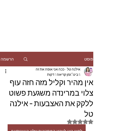
הרשמה
פוסט
אילנה טל - ככה אני אופה את זה
5 בינו׳
זמן קריאה 1 דקות
אין מהיר וקליל מזה חזה עוף
צלוי במרינדה משגעת פשוט
ללקק את האצבעות - אילנה
טל
דירוג של NaN מתוך 5 כוכבים
לחצו כאן,לערוץ המתכונים שלנו בוואטסאפ