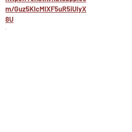
m/Guz5KlcMIXF5uR5iUlyX
8U
.