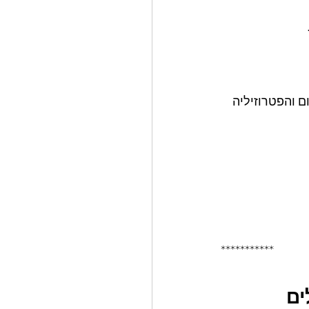
רחים בתערובת השום והפטרוזיליה 
***********
ם 