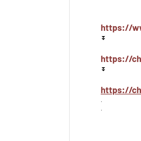
https://w
⏬
https://c
⏬
https://
.
.