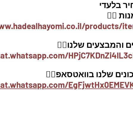
יר בלעדי
ת 👇🏼
ww.hadealhayomi.co.il/products/it
 והמבצעים שלנו👇🏽
hat.whatsapp.com/HPjC7KDnZi4IL3c
נים שלנו בוואטסאפ👇🏽
chat.whatsapp.com/EgFjwtHx0EMEV