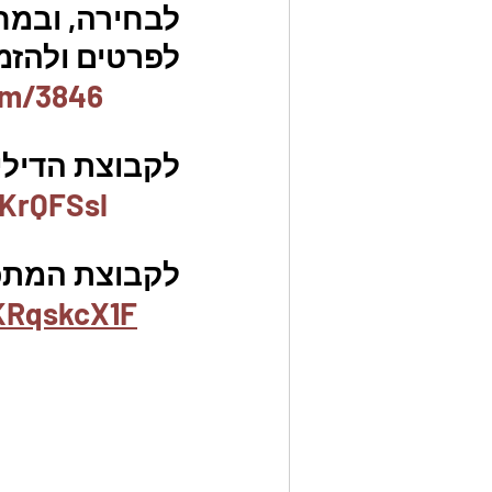
לבחירה, ובמח
לפרטים ולהזמנו
em/3846
לקבוצת הדילים
KrQFSsl
לקבוצת המתכו
KRqskcX1F