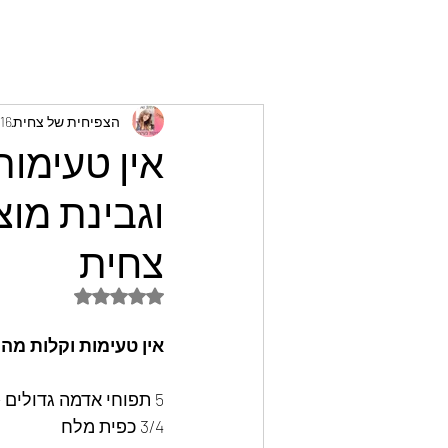
הצפיחית של צחית
16 בנוב׳ 2024
אין טעימות
וגבינת מוצ
צחית
דירוג של NaN מתוך 5 כוכבים
אין טעימות וקלות מה
5 תפוחי אדמה גדולים - מבושלים היטב במים ומסוננים.
3/4 כפית מלח