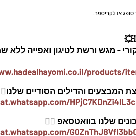
 סופג או לקריספר.
💥
י - מגש ורשת לטיגון ואפייה ללא שמ
ww.hadealhayomi.co.il/products/it
 המבצעים והדילים הסודיים שלנו👇
hat.whatsapp.com/HPjC7KDnZi4IL3c
ים שלנו בוואטסאפ 👇🏽
chat.whatsapp.com/G0ZnThJ8Vfl3b