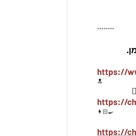
********
ן.
https://w
🔝
https://c
👩🏻‍🍳
https://