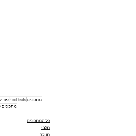
מתכונים
FooDeals
פודיל
מתכונים ל
כל המתכונים
חלבי
חנוכה