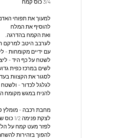
3/4 כוס קמח
למעוך את תפוחי האדמ
להוסיף את המלח
ואת הקמח בהדרגה.
לערבב היטב למרקם חל
עם ידיים מקומחות - לי
לשטח על כף היד - ליצ
לשים במרכז כפית גדוש
לסגור את הקצוות בעדי
לגלגל לכדור - ולשטח מעט לעו
להניח במגש מקומח הי
מחבת רכבה - מומלץ טפ
לצקת פנימה 1/2 כוס שמן - להבה בינונית - להביא לסף רתיחה. להנמיך מעט את הלהבה.
לפזר מעט קמח על הלביבות ולטגן 5 
להפוך בזהירות להשחמ