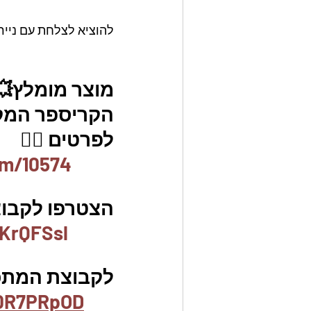
להוציא לצלחת עם נייר
מוצר מומלץ💥
הקריספר המקור
לפרטים 👇🏼
em/10574
הצטרפו לקבוצת
KrQFSsl
לקבוצת המתכונ
b0R7PRpOD