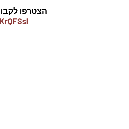
הצטרפו לקבוצת
KrQFSsl