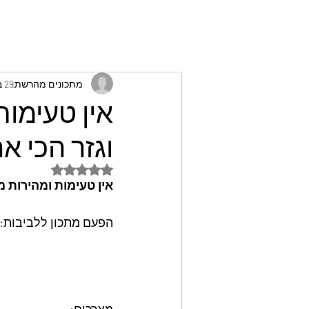
מתכונים מהרשת
29 בדצמ׳ 2024
אין טעימות
וגזר הכי א
דירוג של NaN מתוך 5 כוכבים
אין טעימות ומהירות מ
הפעם מתכון ללביבות: