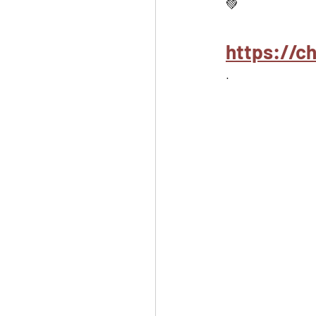
💚
https://c
.