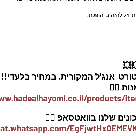
תחיל להזהיב והופכת.
💥
ורט  אנג'ל המקורית, במחיר בלעדי!! 
ת 👇🏼
ww.hadealhayomi.co.il/products/ite
ים שלנו בוואטסאפ 👇🏽
chat.whatsapp.com/EgFjwtHx0EMEV