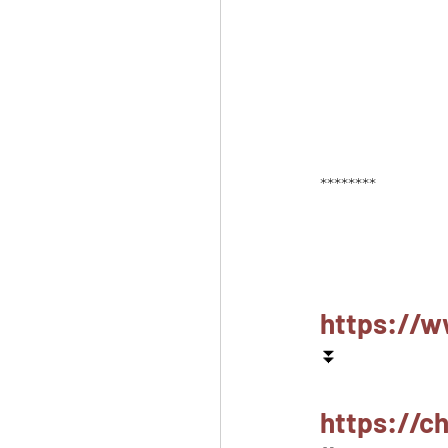
********
https://w
⏬
https://