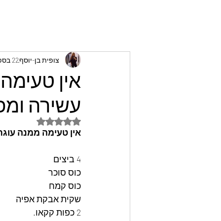
צופית בן-יוסף
22 בספט׳ 2024
אין טעימה 
עשירה ומפנ
דירוג של NaN מתוך 5 כוכבים
אין טעימה ממנה עוגת 
4 ביצים
כוס סוכר
כוס קמח
שקית אבקת אפיה
2 כפות קקאו.