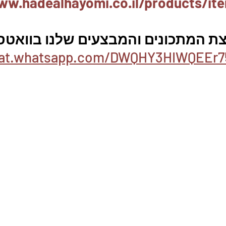
ww.hadealhayomi.co.il/products/it
ת המתכונים והמבצעים שלנו בוואטסא
chat.whatsapp.com/DWQHY3HIWQEEr7