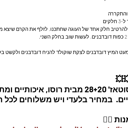
והתקררה
קים
להרטיב חלק אחד של העוגה שחתכנו, לזלף את הקרם שיצא 
.
מעט המיץ דובדבנים לצקת שוקולד להניח דובדבנים ולקשט ב
💥
מארז 2 סירי סוטאז' 28+20 מבית רוסו, איכותיי
יים.  במחיר בלעדי ויש משלוחים לכל ח
ת 👇🏼