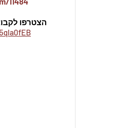
em/11484
הצטרפו לקבוצ
5qla0fEB