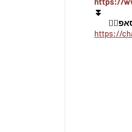
https://w
⏬
פ👇🏽
https://