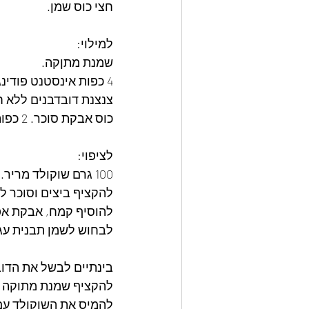
חצי כוס שמן.
למילוי:
שמנת מתןקה.
4 כפות אינסטנט פודינג שוקלד.
צנצנת דובדבנים ללא ח
כוס אבקת סוכר. 2 כפות תמצית רום.
לציפוי: 
100 גרם שוקולד מריר.
להקציף ביצים וסוכר ל
להוסיף קמח, אבקת אפי
לבחוש לשמן תבנית עגולה מספר 20 ולצקת לתוכה
בינתיים לבשל את הדו
להקציף שמנת מתוקה ע
להמיס את השוקולד עם