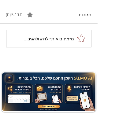
תגובות
0.0 / 5 ‏(0)
מתכון מנצח עוגת מייפל
מזמינים אותך לדרג ולהגיב...
שוקולד בחושה וקלה - זיוה
כהן