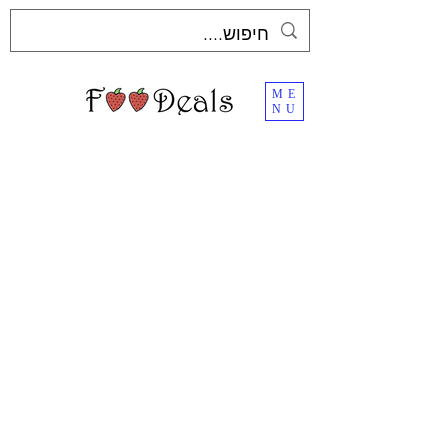
ME
NU