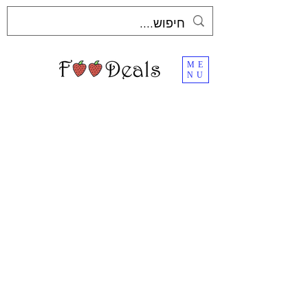
ME
NU