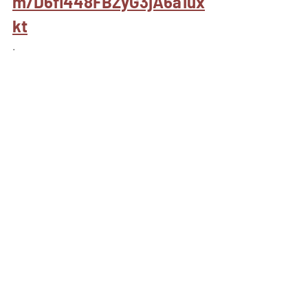
m/D6fl448FBZyG3jA6a1ux
kt
.