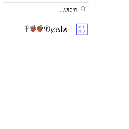
ME
NU