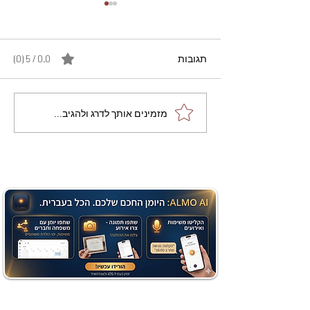
תגובות
0.0 / 5 ‏(0)
מתכון מנצח עוגת מייפל
מזמינים אותך לדרג ולהגיב...
שוקולד בחושה וקלה - זיוה
כהן