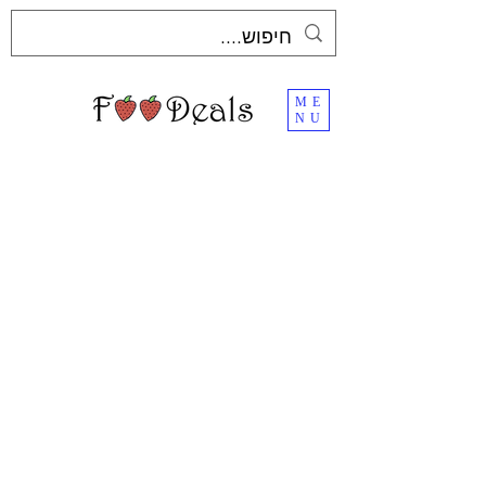
ME
NU