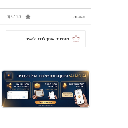
תגובות
0.0 / 5 ‏(0)
מתכון מנצח עוגת מייפל
מזמינים אותך לדרג ולהגיב...
שוקולד בחושה וקלה - זיוה
כהן