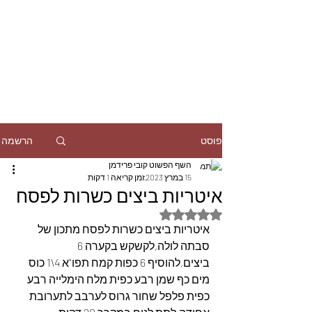
הרשמה
פוסט
השף הפשוט קובי פרידמן
15 במרץ 2023
זמן קריאה 1 דקות
איטריות ביצים כשרות לפסח
דירוג של NaN מתוך 5 כוכבים
איטריות ביצים כשרות לפסח מתכון של 
סבתה לולה,לקשקש בקערה 6 
ביצים,להוסיף 6 כפות קמח תפו"א 4\1 כוס 
מים כף שמן רבע כפית מלח הימלייה רבע 
כפית פלפל שחור גרוס לערבב לתערובת 