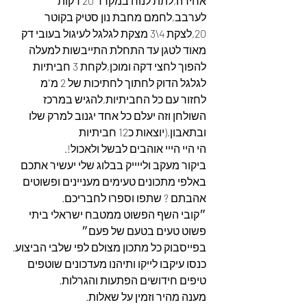
אחידה,לתת לנוח במקרר 20 דקות 
לערבב,לחמם מחבת נון סטיק בקוטר 
20,לצקת 4\3 מצקת לגלגל לעיגול בעובי דק 
מאוד לטגן עד התחלת התייבשות למעלה 
להפוך לחצי דקה ומוכן,לקחת 3 חביתיות 
לגלגל הדוק לחתוך לחתיכות של 2 מ"מ 
לחזור עם כל החביתיות,להגיש במרכז 
השולחן וזה יעלם כל אחד יגנוב למרק שלו 
ובתאבון.(יוצאות כ12 חביתיות
הי היי הייי אוהבים לבשל ולאכול!.
ביקור מעקב ולייייק בבלוג שלי יעשיר אתכם 
באלפי מתכונים טעימים מעניינים ופשוטים 
אהבתם ? שתפו וספרו לחבריכם.
״קובי השף הפשוט ממטבח ישראלי ביתי 
פשוט טעים בטעם של פעם״
בפייסבוק כל מתכון מצולם לפי שלבי הביצוע.
כנסו עיקבו לייקו ותיהנו מעדכונים שוטפים 
טיפים חידושים הפתעות והגרלות.
מענה מהיר וזמין על שאלות.