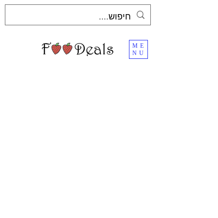
ME
NU