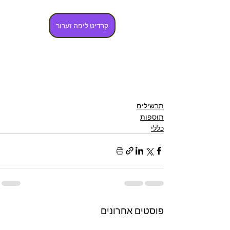
קרדיט ליפה זערור
תבשילים
תוספות
כללי
פוסטים אחרונים