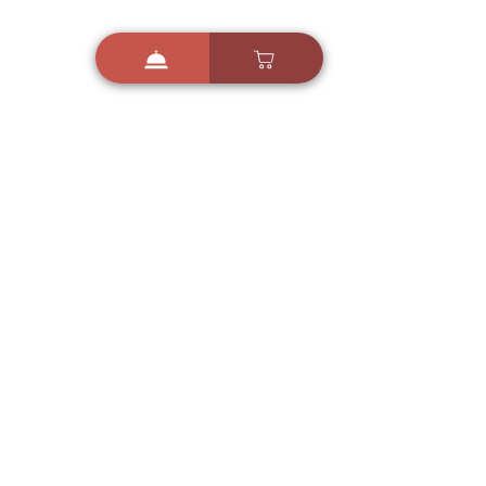
i
X
ברכות ואיחולים - אפליקציית הברכות של ישראל
ברכות ליום הולדת, ברכות
לחגים, ברכות לאירועים ועוד!
הורידו בחינם עכשיו ושלחו
ברכה לאהובים
הורדה