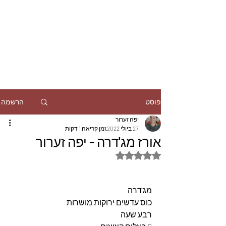
הרשמה
פוסט
יפה זערור
27 ביולי 2022
זמן קריאה 1 דקות
אורז מג'דרה - יפה זערור
דירוג של NaN מתוך 5 כוכבים
מג'דרה
כוס עדשים ירוקות מושרות
רבע שעה