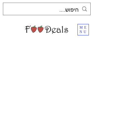
ME
NU