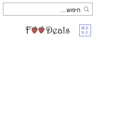
ME
NU