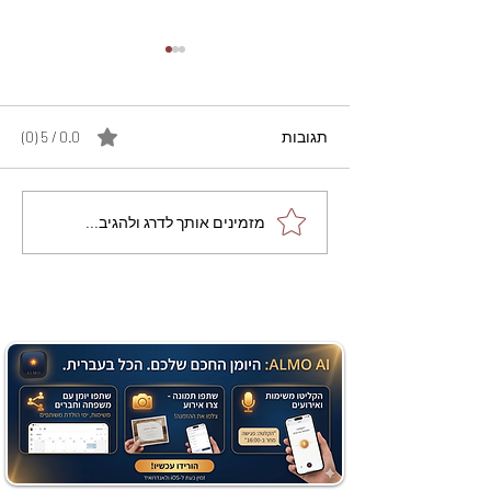
תגובות
0.0 / 5 ‏(0)
מתכון מנצח עוגת מייפל
מזמינים אותך לדרג ולהגיב...
שוקולד בחושה וקלה - זיוה
כהן