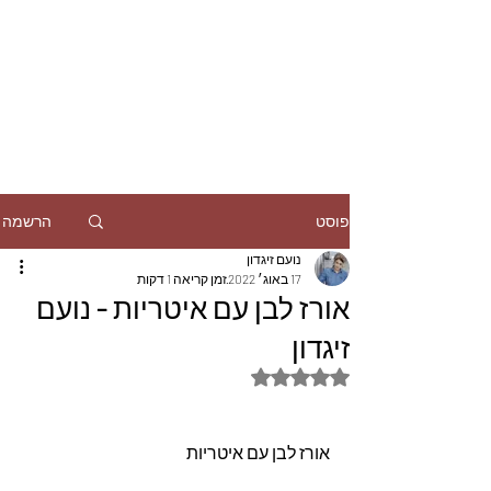
הרשמה
פוסט
נועם זיגדון
17 באוג׳ 2022
זמן קריאה 1 דקות
אורז לבן עם איטריות - נועם
זיגדון
דירוג של NaN מתוך 5 כוכבים
אורז לבן עם איטריות