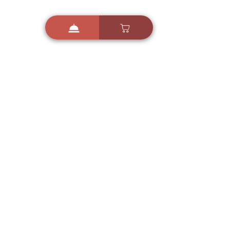
i
X
ברכות ואיחולים - אפליקציית הברכות של ישראל
ברכות ליום הולדת, ברכות
לחגים, ברכות לאירועים ועוד!
הורידו בחינם עכשיו ושלחו
ברכה לאהובים
הורדה