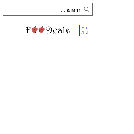
ME
NU