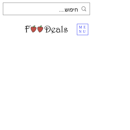
ME
NU