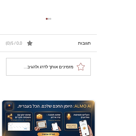
תגובות
0.0 / 5 ‏(0)
מתכון מנצח עוגת מייפל
מזמינים אותך לדרג ולהגיב...
שוקולד בחושה וקלה - זיוה
כהן