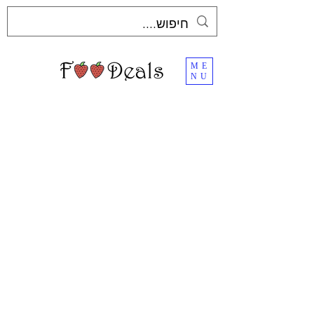
ME
NU