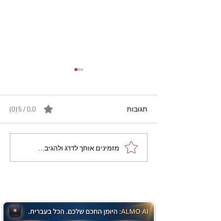
תגובות
0.0 / 5 ‏(0)
מתכון מנצח עוגת מייפל
מזמינים אותך לדרג ולהגיב...
שוקולד בחושה וקלה - זיוה
כהן