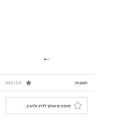
תגובות
0.0 / 5 ‏(0)
מתכון מנצח עוגת מייפל
מזמינים אותך לדרג ולהגיב...
שוקולד בחושה וקלה - זיוה
כהן