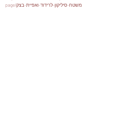
page/משטח-סיליקון-לרידוד-ואפיית-בצק