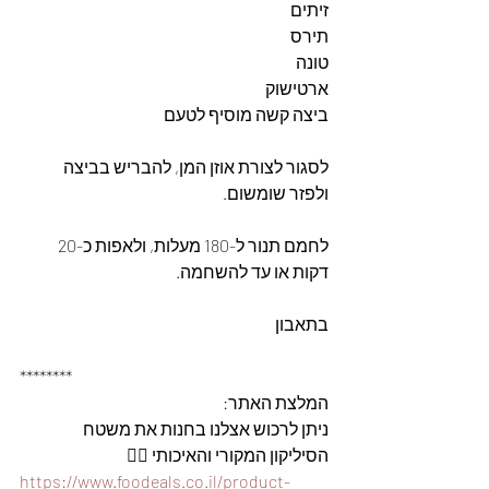
זיתים 
תירס 
טונה
ארטישוק
ביצה קשה מוסיף לטעם
לסגור לצורת אוזן המן, להבריש בביצה 
ולפזר שומשום. 
לחמם תנור ל-180 מעלות, ולאפות כ-20 
דקות או עד להשחמה. 
בתאבון
********
המלצת האתר: 
ניתן לרכוש אצלנו בחנות את משטח 
הסיליקון המקורי והאיכותי 👇🏽
https://www.foodeals.co.il/product-