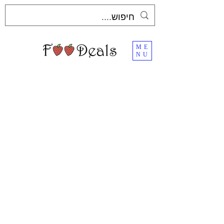
ME
NU