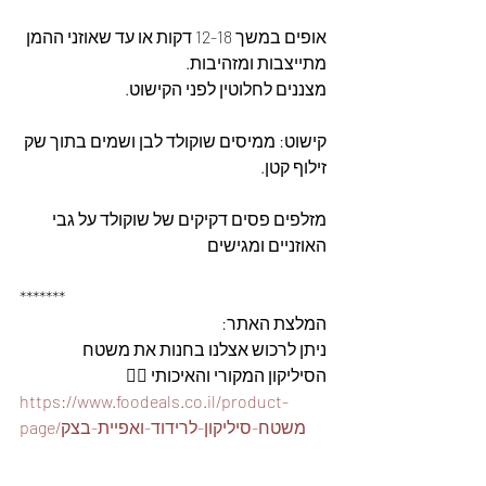
אופים במשך 12-18 דקות או עד שאוזני ההמן 
מתייצבות ומזהיבות.
מצננים לחלוטין לפני הקישוט.
קישוט: ממיסים שוקולד לבן ושמים בתוך שק 
זילוף קטן.
מזלפים פסים דקיקים של שוקולד על גבי 
האוזניים ומגישים
*******
המלצת האתר: 
ניתן לרכוש אצלנו בחנות את משטח 
הסיליקון המקורי והאיכותי 👇🏽
https://www.foodeals.co.il/product-
page/משטח-סיליקון-לרידוד-ואפיית-בצק