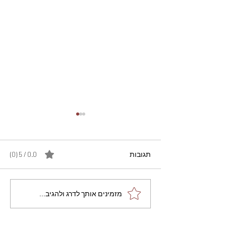
תגובות
0.0 / 5 ‏(0)
מתכון מנצח עוגת מייפל
מזמינים אותך לדרג ולהגיב...
שוקולד בחושה וקלה - זיוה
כהן