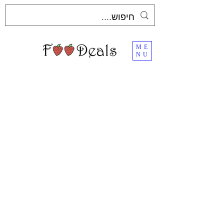
ME
NU