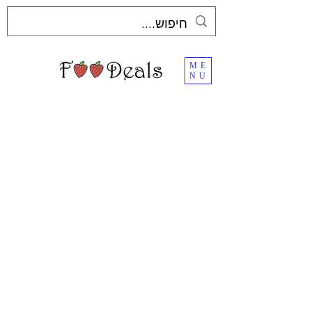
ME
NU