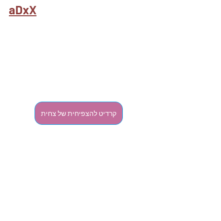
aDxX
קרדיט להצפיחית של צחית