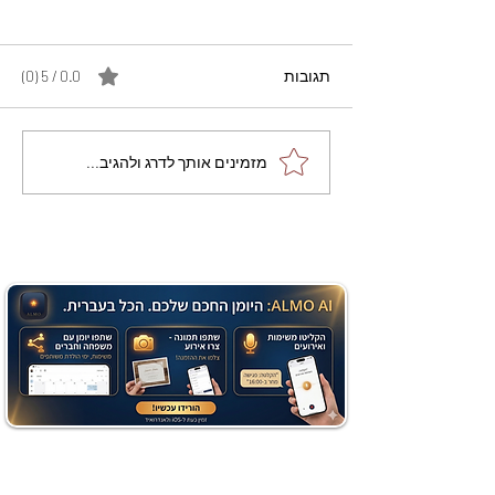
תגובות
0.0 / 5 ‏(0)
מתכון מנצח עוגת מייפל
מזמינים אותך לדרג ולהגיב...
שוקולד בחושה וקלה - זיוה
כהן