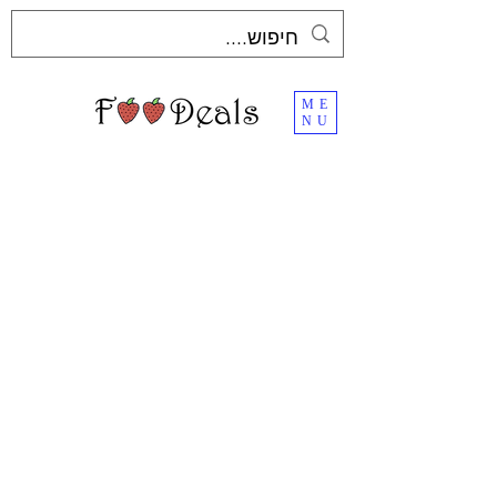
ME
NU