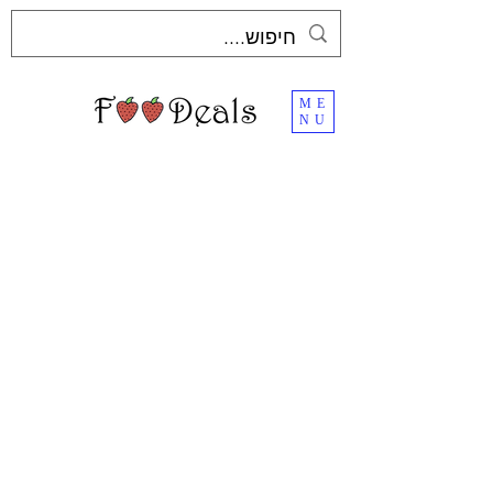
ME
NU