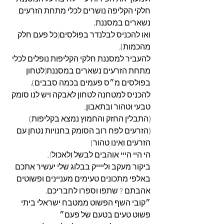
חלקי הקליפה נושרים לכלי מתחת הזרעים 
נשארים במסננת,
ואו להכניס לבלנדר בפולסים(כל פעם חלק 
מהכמות),
להעביר למסננת חלקי הקליפות נופלים לכלי 
מתחת הזרעים נשארים במסננת(לטחון 
בפולסים מ״ס פעמים בכמה סבבים),
להכניס למטחנה לטחון לאבקה ויש לנו סומק 
טבעי וטהור ובתאבון.
(התבלין החזק והחמוץ נמצא בקליפות)
(הזרעים לפח רוב הסומק בחנויות נטחן עם 
הזרעים ואינו טהור)
הי היי הייי אוהבים לבשל ולאכול!.
ביקור מעקב ולייייק בבלוג שלי יעשיר אתכם 
באלפי מתכונים טעימים מעניינים ופשוטים 
אהבתם ? שתפו וספרו לחבריכם.
״קובי השף הפשוט ממטבח ישראלי ביתי 
פשוט טעים בטעם של פעם״