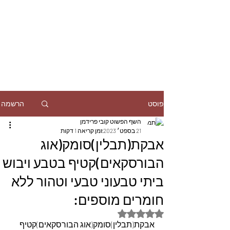
הרשמה
פוסט
השף הפשוט קובי פרידמן
21 בספט׳ 2023
זמן קריאה 1 דקות
אבקת(תבלין)סומק(אוג
הבורסקאים)קטיף בטבע ויבוש
ביתי טבעוני טבעי וטהור ללא
חומרים מוספים:
דירוג של NaN מתוך 5 כוכבים
אבקת(תבלין)סומק(אוג הבורסקאים)קטיף 