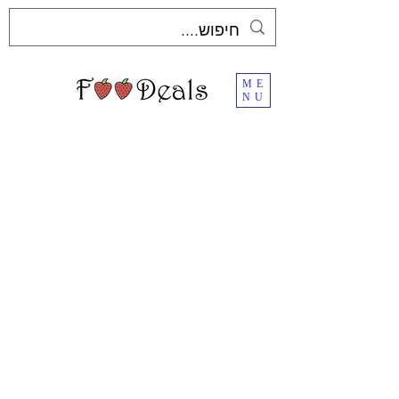
ME
NU