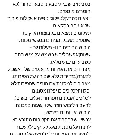
בטבע ויבוש ביתי טבעוני טבעי וטהור ללא 
חומרים מוספים:
יוצאים לטבע(לטייל)וקוטפים אשכולות פירות 
של אוג הבורסקאים,
(מיקומים נמצאים בקבוצות הליקוט)
שוטפים מאבק ומניחים במגשי מכונת 
היבוש הביתית ב 60 מעלות לכ 15 
שעות(אפשר ליבש בשמש על מגש רחב 
כשבועיים יבוש מלא),
מפרידים את הפירות מהענפים של האשכול 
לקערה(בזהירות ללא שבירה של הפירות),
מעבירים למסננת(עם חורים שהפירות לא 
יפלו והלכלוכים כן יפלו)ומסננים 
לכלוכים(אבקנים תפרחות ועלים יבשים),
להעביר ליבוש חוזר של 8 שעות במכונת 
היבוש ואו יומיים בשמש,
עכשיו יש להפריד את הקליפות מהזרעים:
להניח על מסננת(מעל קלי קיבול)לשבור 
ולמעוך את הפירות ע״י לחיצה על המסננת 