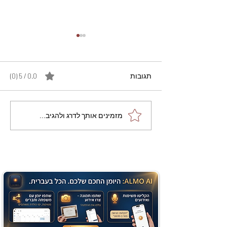
תגובות
0.0 / 5 ‏(0)
מתכון מנצח עוגת מייפל
מזמינים אותך לדרג ולהגיב...
שוקולד בחושה וקלה - זיוה
כהן